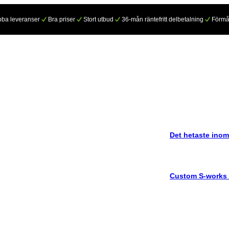
ba leveranser
Bra priser
Stort utbud
36-mån räntefritt delbetalning
Förmå
Det hetaste inom
Custom S-works