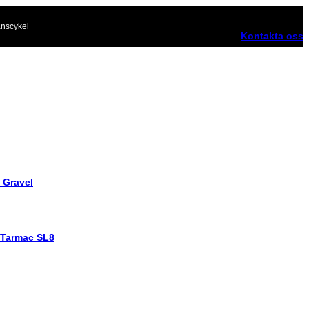
nscykel
Kontakta oss
 Gravel
 Tarmac SL8