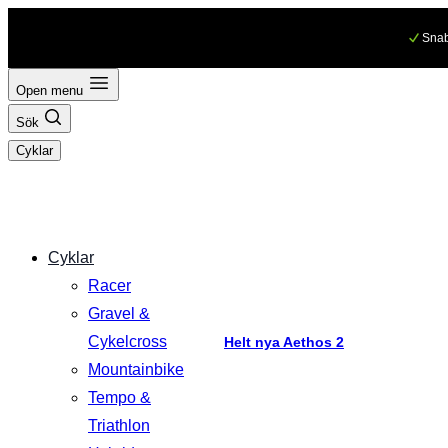
Hoppa
Snab
till
innehåll
Open menu
Sök
Cyklar
Cyklar
Racer
Gravel &
Cykelcross
Helt nya Aethos 2
Mountainbike
Tempo &
Triathlon