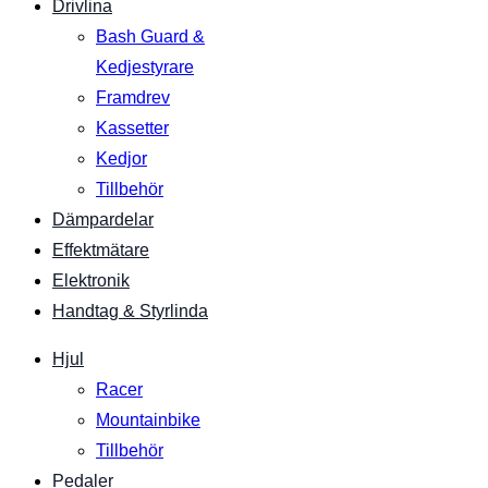
Drivlina
Bash Guard &
Kedjestyrare
Framdrev
Kassetter
Kedjor
Tillbehör
Dämpardelar
Effektmätare
Elektronik
Handtag & Styrlinda
Hjul
Racer
Mountainbike
Tillbehör
Pedaler