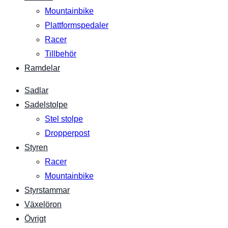
Mountainbike
Plattformspedaler
Racer
Tillbehör
Ramdelar
Sadlar
Sadelstolpe
Stel stolpe
Dropperpost
Styren
Racer
Mountainbike
Styrstammar
Växelöron
Övrigt