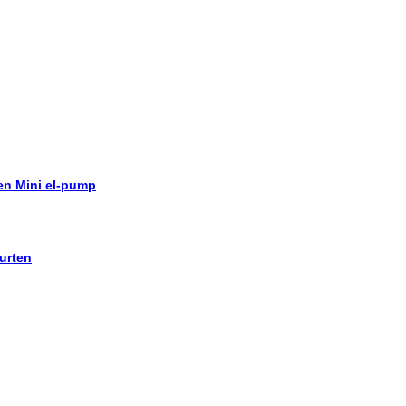
 en Mini el-pump
urten