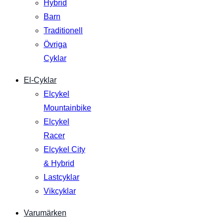
Hybrid
Barn
Traditionell
Övriga
Cyklar
El-Cyklar
Elcykel
Mountainbike
Elcykel
Racer
Elcykel City
& Hybrid
Lastcyklar
Vikcyklar
Varumärken