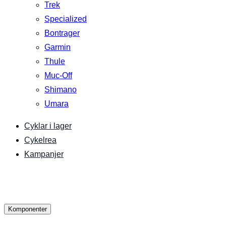
Trek
Specialized
Bontrager
Garmin
Thule
Muc-Off
Shimano
Umara
Cyklar i lager
Cykelrea
Kampanjer
Komponenter