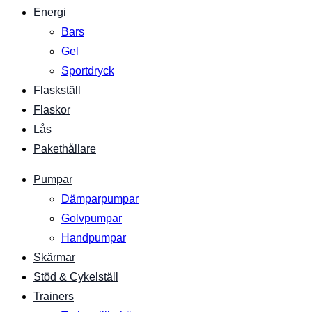
Energi
Bars
Gel
Sportdryck
Flaskställ
Flaskor
Lås
Pakethållare
Pumpar
Dämparpumpar
Golvpumpar
Handpumpar
Skärmar
Stöd & Cykelställ
Trainers