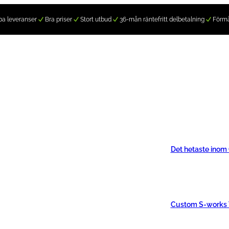
a leveranser
Bra priser
Stort utbud
36-mån räntefritt delbetalning
Förm
Det hetaste inom
Custom S-works