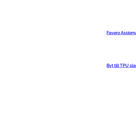
Favero Assiom
Byt till TPU sl