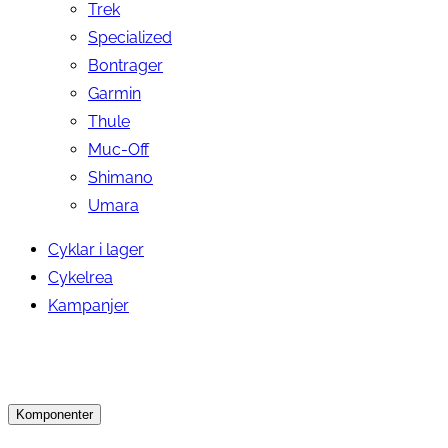
Trek
Specialized
Bontrager
Garmin
Thule
Muc-Off
Shimano
Umara
Cyklar i lager
Cykelrea
Kampanjer
Komponenter