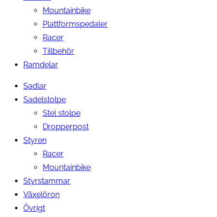
Mountainbike
Plattformspedaler
Racer
Tillbehör
Ramdelar
Sadlar
Sadelstolpe
Stel stolpe
Dropperpost
Styren
Racer
Mountainbike
Styrstammar
Växelöron
Övrigt