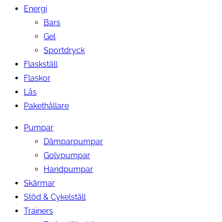
Energi
Bars
Gel
Sportdryck
Flaskställ
Flaskor
Lås
Pakethållare
Pumpar
Dämparpumpar
Golvpumpar
Handpumpar
Skärmar
Stöd & Cykelställ
Trainers