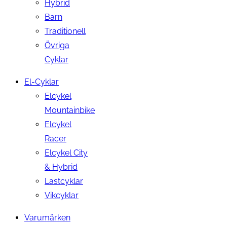
Hybrid
Barn
Traditionell
Övriga
Cyklar
El-Cyklar
Elcykel
Mountainbike
Elcykel
Racer
Elcykel City
& Hybrid
Lastcyklar
Vikcyklar
Varumärken