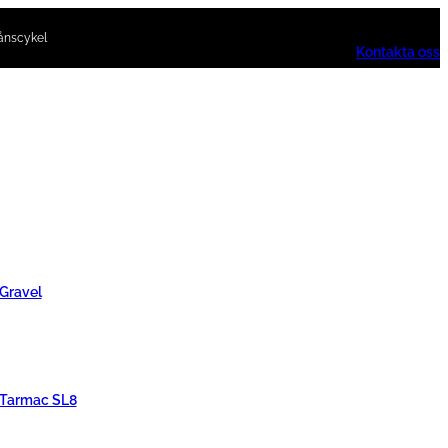
ånscykel
Kontakta oss
 Gravel
 Tarmac SL8