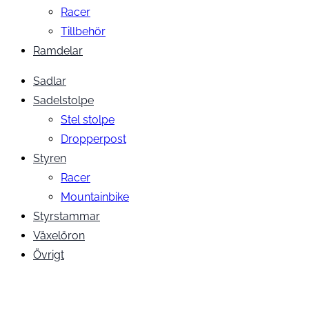
Racer
Tillbehör
Ramdelar
Sadlar
Sadelstolpe
Stel stolpe
Dropperpost
Styren
Racer
Mountainbike
Styrstammar
Växelöron
Övrigt