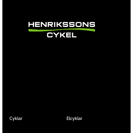
Vi är en passionerad cykelbutik som drivs av
att ge en cykelupplevelse utöver det vanliga.
Vi består av ett härligt gäng cykelnördar som
älskar cykling precis som du.
Facebook
Instagram
YouTube
Cyklar
Elcyklar
Racer
Elcykel Mountainbike