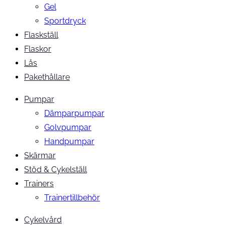
Gel
Sportdryck
Flaskställ
Flaskor
Lås
Pakethållare
Pumpar
Dämparpumpar
Golvpumpar
Handpumpar
Skärmar
Stöd & Cykelställ
Trainers
Trainertillbehör
Cykelvård