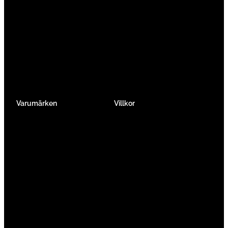
Gravel & Cykelcross
Elcykel Racer
Tempo & Triathlon
Elcykel City & Hybrid
Mountainbikes
Lådcyklar
Hybrid
Vikcyklar
Barn
Så väljer du elcykel
Traditionell
Övriga
Varumärken
Villkor
Köpvillkor
Integritetspolicy
Verkstadtjänster
Förmånscykel
Om oss
Jobba hos oss