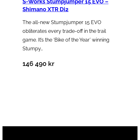
S-Works Stumpjumper 15 EVO –
Shimano XTR Di2
The all-new Stumpjumper 15 EVO
obliterates every trade-off in the trail
game. It’s the ‘Bike of the Year’ winning
Stumpy…
146 490
kr