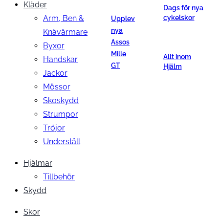
Kläder
Dags för nya
Arm, Ben &
cykelskor
Upplev
nya
Knävärmare
Assos
Byxor
Mille
Allt inom
Handskar
GT
Hjälm
Jackor
Mössor
Skoskydd
Strumpor
Tröjor
Underställ
Hjälmar
Tillbehör
Skydd
Skor