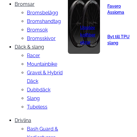
Bromsar
Favero
Bromsbelägg
Assioma
Bromshandtag
Upplev
Bromsok
kolfiber
Byt till TPU
Bromsskivor
ekrar
slang
Däck & slang
Racer
Mountainbike
Gravel & Hybrid
Däck
Dubbdäck
Slang
Tubeless
Drivlina
Bash Guard &