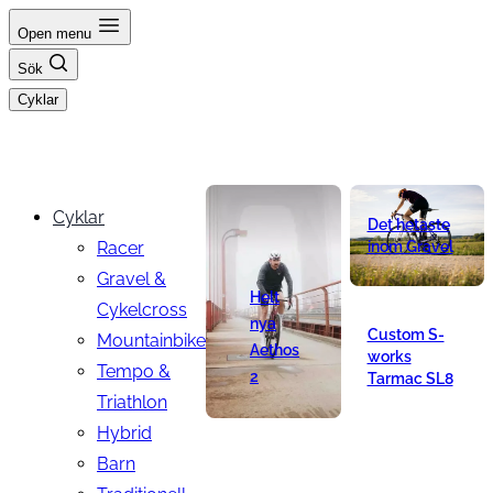
Hoppa
Open menu
till
Sök
innehåll
Cyklar
Cyklar
Det hetaste
Racer
inom Gravel
Gravel &
Helt
Cykelcross
nya
Custom S-
Mountainbike
Aethos
works
Tempo &
2
Tarmac SL8
Triathlon
Hybrid
Barn