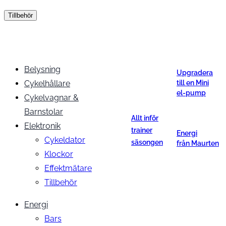
Tillbehör
Belysning
Upgradera
Cykelhållare
till en Mini
el-pump
Cykelvagnar &
Barnstolar
Allt inför
Elektronik
trainer
Energi
Cykeldator
säsongen
från Maurten
Klockor
Effektmätare
Tillbehör
Energi
Bars