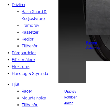
Drivlina
Bash Guard &
Kedjestyrare
Framdrev
Kassetter
Kedjor
Favero
Tillbehör
Assioma
Dämpardelar
Effektmätare
Elektronik
Handtag & Styrlinda
Hjul
Racer
Upplev
kolfiber
Mountainbike
ekrar
Tillbehör