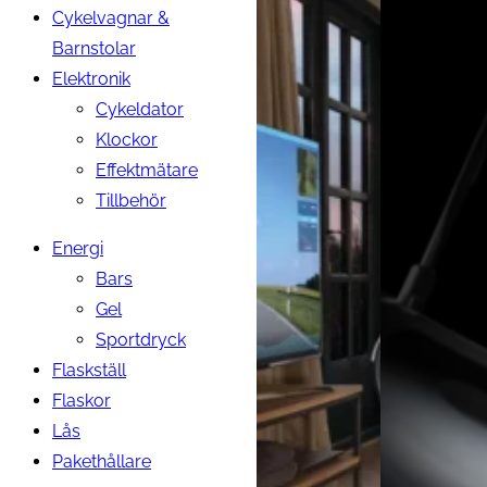
Cykelvagnar &
Barnstolar
Elektronik
Cykeldator
Klockor
Effektmätare
Tillbehör
Energi
Bars
Gel
Sportdryck
Flaskställ
Flaskor
Lås
Pakethållare