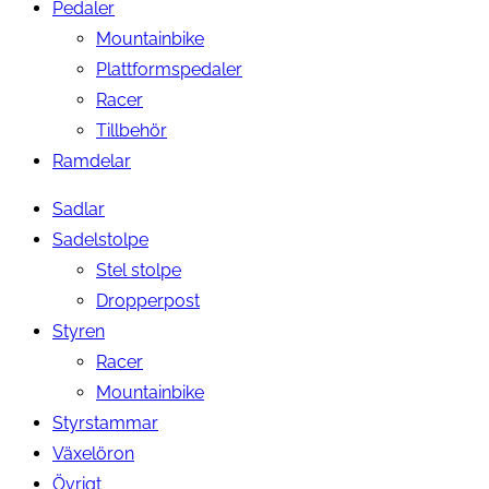
Pedaler
Mountainbike
Plattformspedaler
Racer
Tillbehör
Ramdelar
Sadlar
Sadelstolpe
Stel stolpe
Dropperpost
Styren
Racer
Mountainbike
Styrstammar
Växelöron
Övrigt