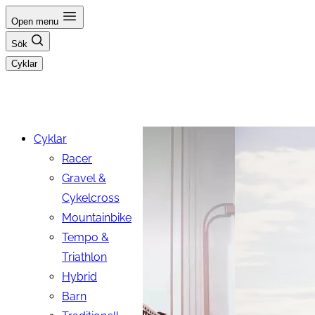
Hoppa
Open menu
till
Sök
innehåll
Cyklar
Cyklar
Racer
Gravel &
Cykelcross
Mountainbike
Tempo &
Triathlon
Hybrid
Barn