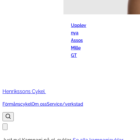
Upplev
nya
Assos
Mille
GT
Henrikssons Cykel
Förmånscykel
Om oss
Service/verkstad