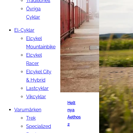
Traditionell
Övriga
Cyklar
El-Cyklar
Elcykel
Mountainbike
Elcykel
Racer
Elcykel City
& Hybrid
Lastcyklar
Vikcyklar
Helt
Varumärken
nya
Aethos
Trek
2
Specialized