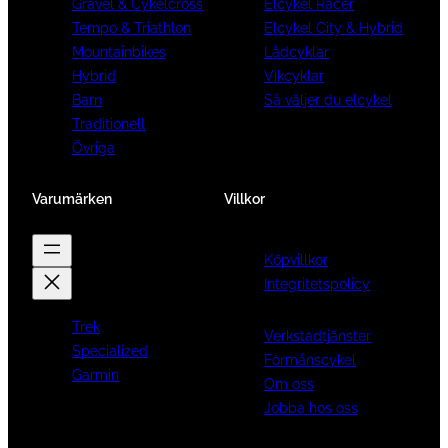
Gravel & Cykelcross
Elcykel Racer
Tempo & Triathlon
Elcykel City & Hybrid
Mountainbikes
Lådcyklar
Hybrid
Vikcyklar
Barn
Så väljer du elcykel
Traditionell
Övriga
Varumärken
Villkor
Köpvillkor
Integritetspolicy
Trek
Verkstadtjänster
Specialized
Förmånscykel
Garmin
Om oss
Jobba hos oss