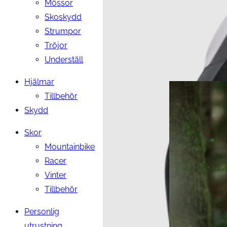
Mössor
Skoskydd
Strumpor
Tröjor
Underställ
Hjälmar
Tillbehör
Skydd
Skor
Mountainbike
Racer
Vinter
Tillbehör
Personlig
utrustning