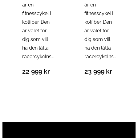
är en
är en
fitnesscykel i
fitnesscykel i
kolfiber. Den
kolfiber. Den
är valet för
är valet för
dig som vill
dig som vill
ha den lätta
ha den lätta
racercykelns…
racercykelns…
22 999
kr
23 999
kr