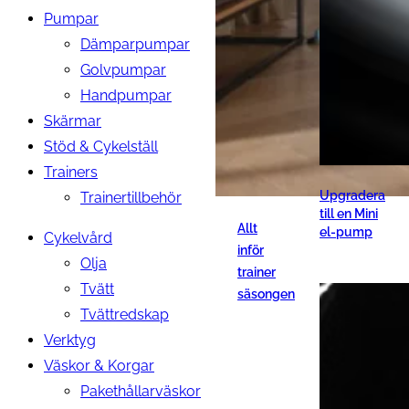
Pumpar
Dämparpumpar
Golvpumpar
Handpumpar
Skärmar
Stöd & Cykelställ
Trainers
Upgradera
Trainertillbehör
till en Mini
Allt
el-pump
Cykelvård
inför
Olja
trainer
Tvätt
säsongen
Tvättredskap
Verktyg
Väskor & Korgar
Pakethållarväskor