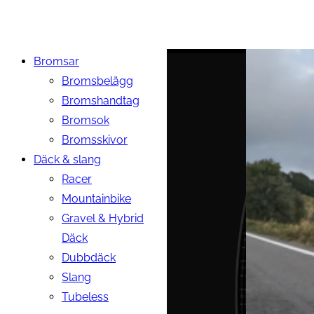
Bromsar
Bromsbelägg
Bromshandtag
Bromsok
Bromsskivor
Däck & slang
Racer
Mountainbike
Gravel & Hybrid
Däck
Dubbdäck
Slang
Tubeless