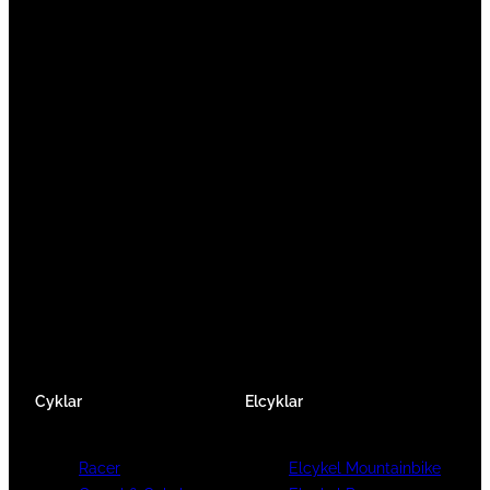
Vi är en passionerad cykelbutik som drivs av
att ge en cykelupplevelse utöver det vanliga.
Vi består av ett härligt gäng cykelnördar som
älskar cykling precis som du.
Facebook
Instagram
YouTube
Cyklar
Elcyklar
Racer
Elcykel Mountainbike