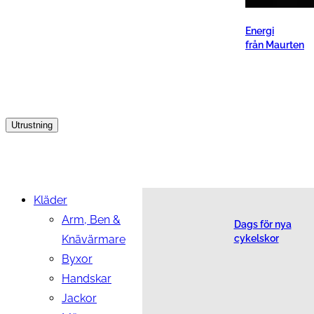
Energi
från Maurten
Utrustning
Kläder
Arm, Ben &
Dags för nya
Knävärmare
cykelskor
Byxor
Handskar
Jackor