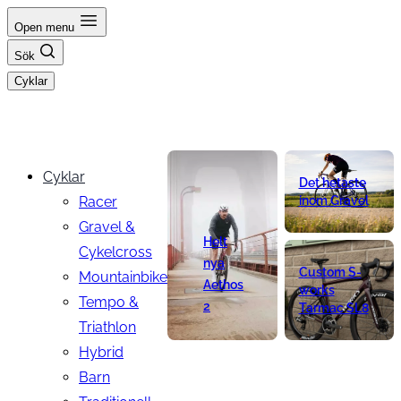
Hoppa
Open menu
till
Sök
innehåll
Cyklar
Cyklar
Det hetaste
Racer
inom Gravel
Gravel &
Helt
Cykelcross
nya
Custom S-
Mountainbike
Aethos
works
Tempo &
2
Tarmac SL8
Triathlon
Hybrid
Barn