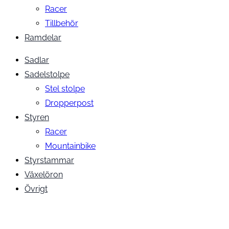
Racer
Tillbehör
Ramdelar
Sadlar
Sadelstolpe
Stel stolpe
Dropperpost
Styren
Racer
Mountainbike
Styrstammar
Växelöron
Övrigt