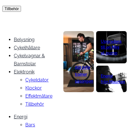
Tillbehör
Belysning
Upgradera
Cykelhållare
till en Mini
el-pump
Cykelvagnar &
Barnstolar
Allt inför
Elektronik
trainer
Energi
Cykeldator
säsongen
från Maurten
Klockor
Effektmätare
Tillbehör
Energi
Bars