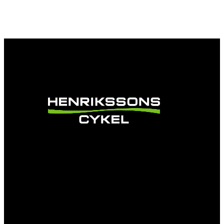
Vi är en passionerad cykelbutik som drivs av
att ge en cykelupplevelse utöver det vanliga.
Vi består av ett härligt gäng cykelnördar som
älskar cykling precis som du.
Facebook
Instagram
YouTube