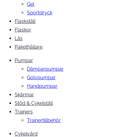
Gel
Sportdryck
Flaskställ
Flaskor
Lås
Pakethållare
Pumpar
Dämparpumpar
Golvpumpar
Handpumpar
Skärmar
Stöd & Cykelställ
Trainers
Trainertillbehör
Cykelvård