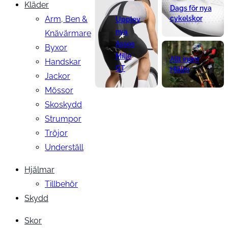
Kläder
Dags för nya
Arm, Ben &
cykelskor
Upplev
nya
Knävärmare
Assos
Byxor
Mille
Allt inom
Handskar
GT
Hjälm
Jackor
Mössor
Skoskydd
Strumpor
Tröjor
Underställ
Hjälmar
Tillbehör
Skydd
Skor