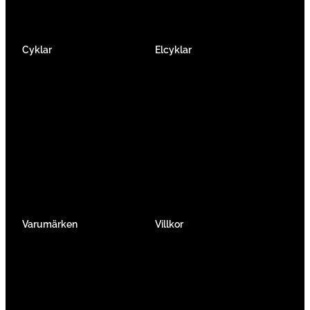
Cyklar
Elcyklar
Racer
Elcykel Mountainbike
Gravel & Cykelcross
Elcykel Racer
Tempo & Triathlon
Elcykel City & Hybrid
Mountainbikes
Lådcyklar
Hybrid
Vikcyklar
Barn
Så väljer du elcykel
Traditionell
Övriga
Varumärken
Villkor
Köpvillkor
Integritetspolicy
Verkstadtjänster
Förmånscykel