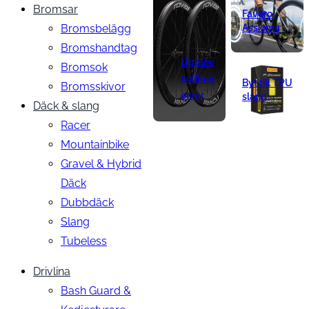
Bromsar
Favero
Bromsbelägg
Assioma
Bromshandtag
Upplev
Bromsok
kolfiber
Byt till TPU
Bromsskivor
ekrar
slang
Däck & slang
Racer
Mountainbike
Gravel & Hybrid
Däck
Dubbdäck
Slang
Tubeless
Drivlina
Bash Guard &