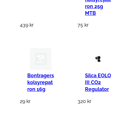
ron 25g
n
MTB
g
439
kr
75
kr
d
Bontragers
Silca EOLO
kolsyrepat
III CO2
ron 16g
Regulator
29
kr
320
kr