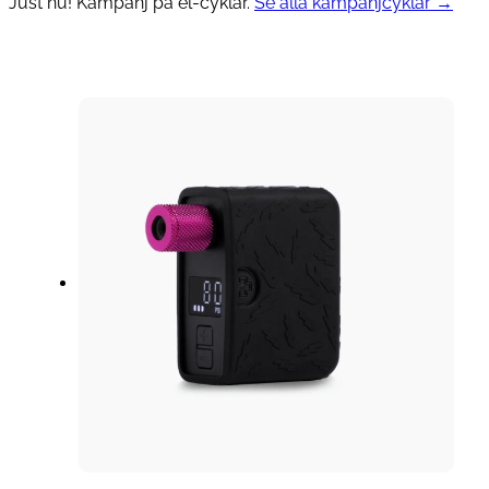
Just nu! Kampanj på el-cyklar.
Se alla kampanjcyklar →