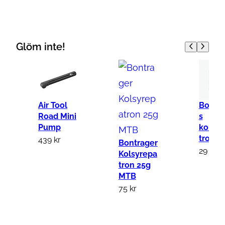
-
O
f
Glöm inte!
f
M
P
u
Air Tool
Bontra
m
Road Mini
s
p
Pump
kolsyr
tron 1
439
kr
E
Bontrager
29
kr
l
Kolsyrepa
tron 25g
e
MTB
c
75
kr
t
r
i