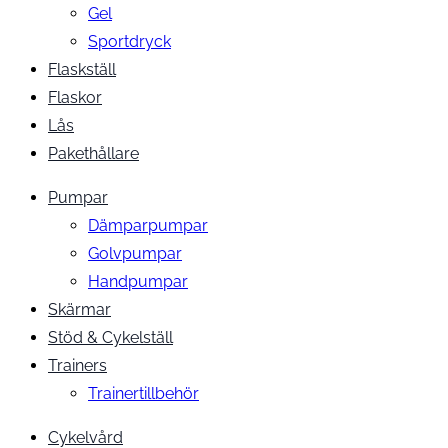
Gel
Sportdryck
Flaskställ
Flaskor
Lås
Pakethållare
Pumpar
Dämparpumpar
Golvpumpar
Handpumpar
Skärmar
Stöd & Cykelställ
Trainers
Trainertillbehör
Cykelvård