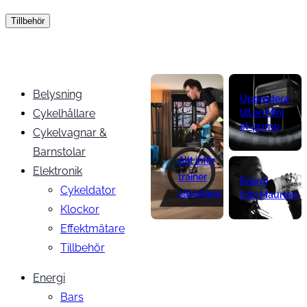
Tillbehör
Belysning
Upgradera
Cykelhållare
till en Mini
el-pump
Cykelvagnar &
Barnstolar
Allt inför
Elektronik
trainer
Energi
Cykeldator
säsongen
från Maurten
Klockor
Effektmätare
Tillbehör
Energi
Bars