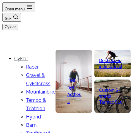
Hoppa
Open menu
till
Sök
innehåll
Cyklar
Cyklar
Det hetaste
Racer
inom Gravel
Gravel &
Helt
Cykelcross
nya
Custom S-
Mountainbike
Aethos
works
Tempo &
2
Tarmac SL8
Triathlon
Hybrid
Barn