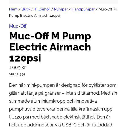
Hem
/
Butik
/
Tillbehör
/
Pumpar
/
Handpumpar
/ Muc-Off M
Pump Electric Airmach 120psi
Muc-Off
Muc-Off M Pump
Electric Airmach
120psi
1 669
kr
SKU:
21394
Den här mini-pumpen är designad för cyklister som
gillar att tänja på gränser – inte sitt tålamod. Med sin
slimmade aluminiumkropp och innovativa
pumphuvud levererar denna lilla kraftmaskin upp
till 120 psi med blixtsnabb elektrisk lätthet. Den är
helt uppladdningsbar via USB-C och är fulladdad