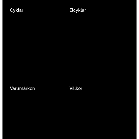
Cyklar
Elcyklar
Racer
Elcykel Mountainbike
Gravel & Cykelcross
Elcykel Racer
Tempo & Triathlon
Elcykel City & Hybrid
Mountainbikes
Lådcyklar
Hybrid
Vikcyklar
Barn
Så väljer du elcykel
Traditionell
Övriga
Varumärken
Villkor
Köpvillkor
Integritetspolicy
Verkstadtjänster
Förmånscykel
Om oss