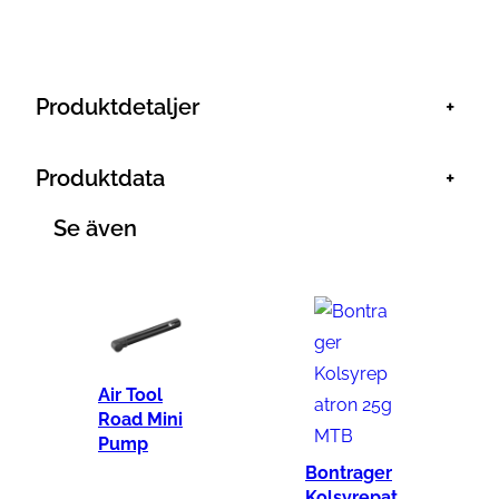
c
A
i
Produktdetaljer
+
r
m
Produktdata
+
a
c
Se även
h
1
2
0
p
Air Tool
s
Road Mini
i
Pump
m
Bontrager
ä
Kolsyrepat