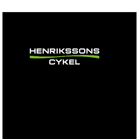
Vi är en passionerad cykelbutik som drivs av
att ge en cykelupplevelse utöver det vanliga.
Vi består av ett härligt gäng cykelnördar som
älskar cykling precis som du.
Facebook
Instagram
YouTube