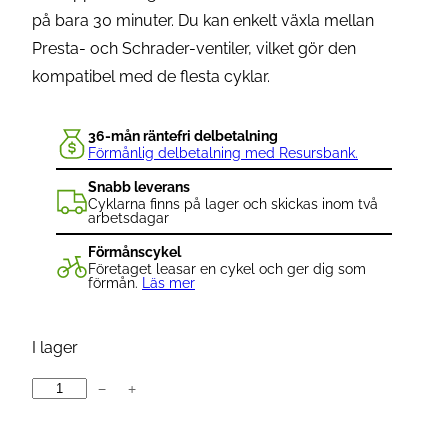
på bara 30 minuter. Du kan enkelt växla mellan
Presta- och Schrader-ventiler, vilket gör den
kompatibel med de flesta cyklar.
36-mån räntefri delbetalning
Förmånlig delbetalning med Resursbank.
Snabb leverans
Cyklarna finns på lager och skickas inom två
arbetsdagar
Förmånscykel
Företaget leasar en cykel och ger dig som
förmån.
Läs mer
I lager
−
+
M
u
c