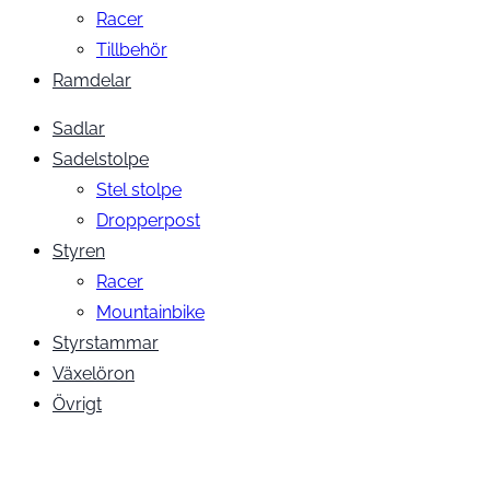
Racer
Tillbehör
Ramdelar
Sadlar
Sadelstolpe
Stel stolpe
Dropperpost
Styren
Racer
Mountainbike
Styrstammar
Växelöron
Övrigt