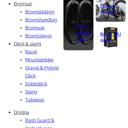
Bromsar
Favero
Bromsbelägg
Assioma
Bromshandtag
Upplev
Bromsok
kolfiber
Byt till TPU
Bromsskivor
ekrar
slang
Däck & slang
Racer
Mountainbike
Gravel & Hybrid
Däck
Dubbdäck
Slang
Tubeless
Drivlina
Bash Guard &