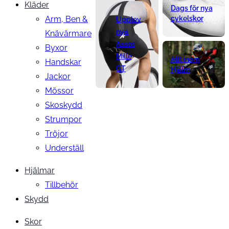
Kläder
Dags för nya
Arm, Ben &
cykelskor
Upplev
nya
Knävärmare
Assos
Byxor
Mille
Allt inom
Handskar
GT
Hjälm
Jackor
Mössor
Skoskydd
Strumpor
Tröjor
Underställ
Hjälmar
Tillbehör
Skydd
Skor