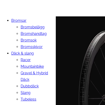
Bromsar
Bromsbelägg
Bromshandtag
Bromsok
Bromsskivor
Däck & slang
Racer
Mountainbike
Gravel & Hybrid
Däck
Dubbdäck
Slang
Tubeless