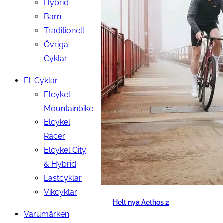
Hybrid
Barn
Traditionell
Övriga
Cyklar
El-Cyklar
Elcykel
Mountainbike
Elcykel
Racer
Elcykel City
& Hybrid
Lastcyklar
Vikcyklar
Helt nya Aethos 2
Varumärken