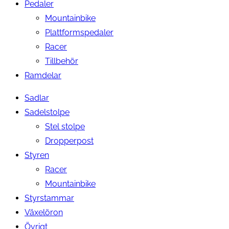
Pedaler
Mountainbike
Plattformspedaler
Racer
Tillbehör
Ramdelar
Sadlar
Sadelstolpe
Stel stolpe
Dropperpost
Styren
Racer
Mountainbike
Styrstammar
Växelöron
Övrigt