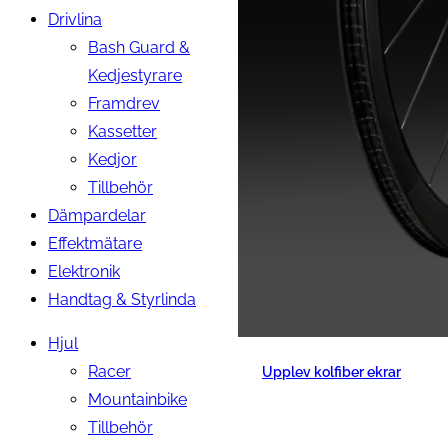
Drivlina
Bash Guard &
Kedjestyrare
Framdrev
Kassetter
Kedjor
Tillbehör
Dämpardelar
Effektmätare
Elektronik
Handtag & Styrlinda
Hjul
Racer
Upplev kolfiber ekrar
Mountainbike
Tillbehör