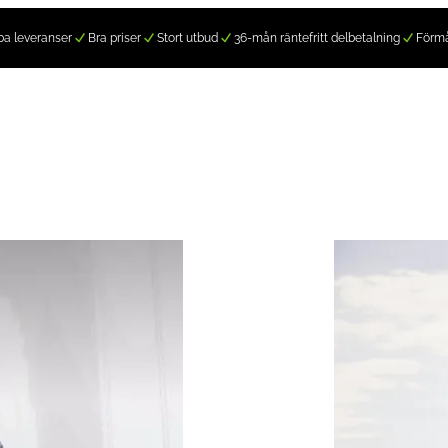
a leveranser
Bra priser
Stort utbud
36-mån räntefritt delbetalning
Förm