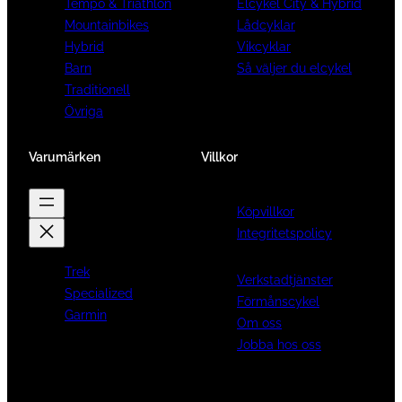
Tempo & Triathlon
Elcykel City & Hybrid
Mountainbikes
Lådcyklar
Hybrid
Vikcyklar
Barn
Så väljer du elcykel
Traditionell
Övriga
Varumärken
Villkor
Köpvillkor
Integritetspolicy
Trek
Verkstadtjänster
Specialized
Förmånscykel
Garmin
Om oss
Jobba hos oss