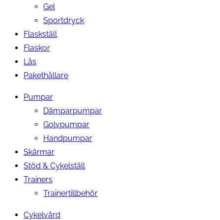
Gel
Sportdryck
Flaskställ
Flaskor
Lås
Pakethållare
Pumpar
Dämparpumpar
Golvpumpar
Handpumpar
Skärmar
Stöd & Cykelställ
Trainers
Trainertillbehör
Cykelvård