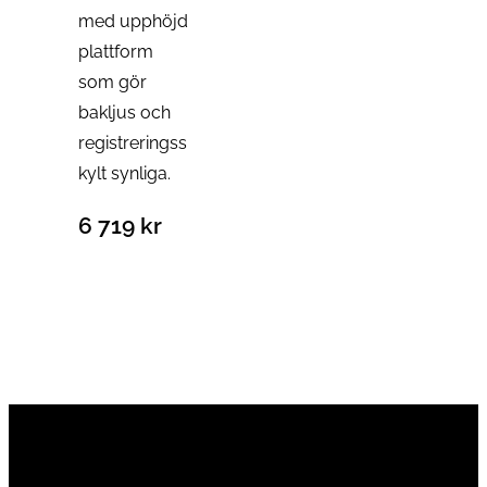
med upphöjd
plattform
som gör
bakljus och
registreringss
kylt synliga.
6 719
kr