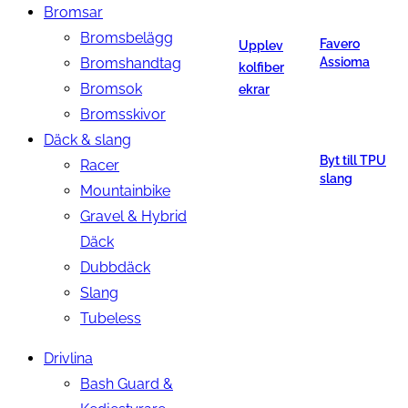
Bromsar
Bromsbelägg
Favero
Upplev
Bromshandtag
Assioma
kolfiber
Bromsok
ekrar
Bromsskivor
Däck & slang
Byt till TPU
Racer
slang
Mountainbike
Gravel & Hybrid
Däck
Dubbdäck
Slang
Tubeless
Drivlina
Bash Guard &