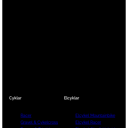
Vi är en passionerad cykelbutik som drivs av
att ge en cykelupplevelse utöver det vanliga.
Vi består av ett härligt gäng cykelnördar som
älskar cykling precis som du.
Facebook
Instagram
YouTube
Cyklar
Elcyklar
Racer
Elcykel Mountainbike
Gravel & Cykelcross
Elcykel Racer