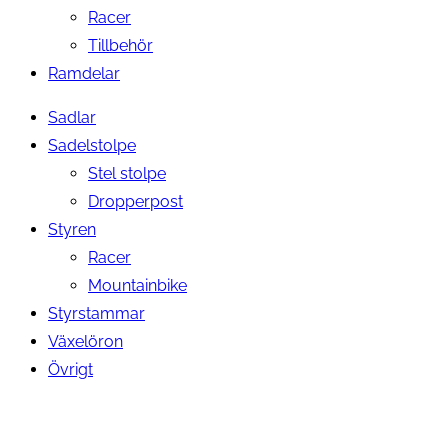
Racer
Tillbehör
Ramdelar
Sadlar
Sadelstolpe
Stel stolpe
Dropperpost
Styren
Racer
Mountainbike
Styrstammar
Växelöron
Övrigt