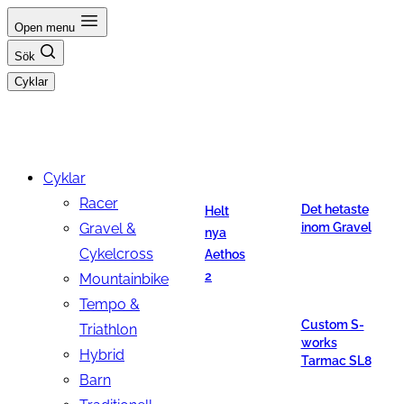
Hoppa
Open menu
till
Sök
innehåll
Cyklar
Cyklar
Racer
Det hetaste
Helt
Gravel &
inom Gravel
nya
Cykelcross
Aethos
2
Mountainbike
Tempo &
Custom S-
Triathlon
works
Hybrid
Tarmac SL8
Barn