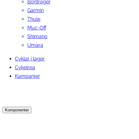
Bontrager
Garmin
Thule
Muc-Off
Shimano
Umara
Cyklar i lager
Cykelrea
Kampanjer
Komponenter