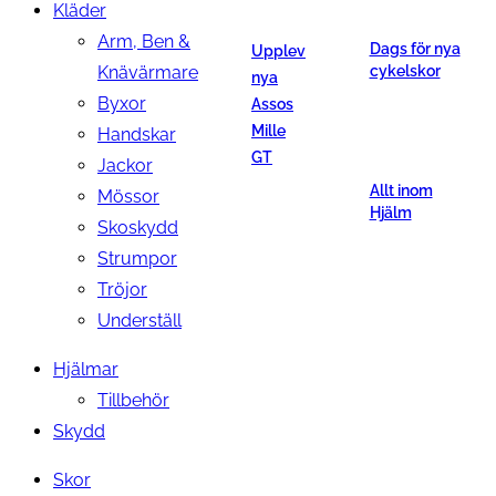
Kläder
Arm, Ben &
Dags för nya
Upplev
Knävärmare
cykelskor
nya
Byxor
Assos
Mille
Handskar
GT
Jackor
Allt inom
Mössor
Hjälm
Skoskydd
Strumpor
Tröjor
Underställ
Hjälmar
Tillbehör
Skydd
Skor