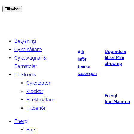
Tillbehör
Belysning
Cykelhållare
Upgradera
Allt
Cykelvagnar &
till en Mini
inför
el-pump
Barnstolar
trainer
säsongen
Elektronik
Cykeldator
Klockor
Energi
Effektmätare
från Maurten
Tillbehör
Energi
Bars