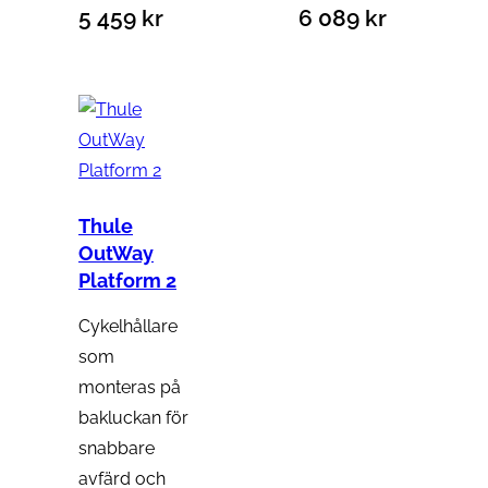
5 459
kr
6 089
kr
Thule
OutWay
Platform 2
Cykelhållare
som
monteras på
bakluckan för
snabbare
avfärd och