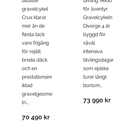
lättaste
tävling. Redo
gravelcykel
för äventyr.
Crux klarar
Gravelcykeln
mer än de
Diverge 4 är
flesta tack
byggd för
vare frigång
såväl
för rejält
intensiva
breda däck
tävlingsdagar
och en
som episka
prestationsinr
turer långt
iktad
bortom…
gravelgeome
73 990
kr
tri.…
70 490
kr