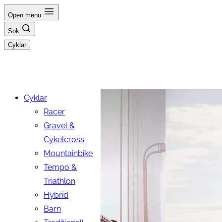
Hoppa
Open menu
till
Sök
innehåll
Cyklar
Cyklar
Racer
Gravel &
Cykelcross
Mountainbike
Tempo &
Triathlon
Hybrid
Barn