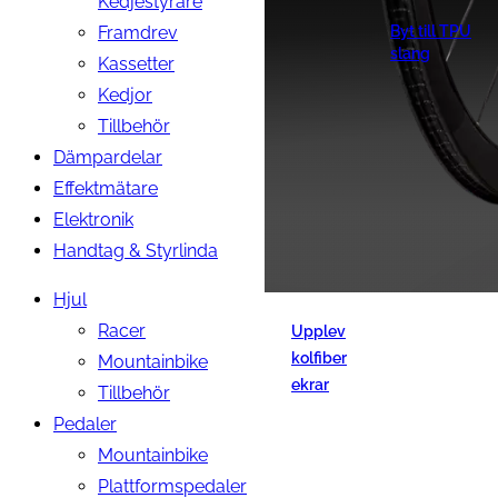
Kedjestyrare
Framdrev
Byt till TPU
slang
Kassetter
Kedjor
Tillbehör
Dämpardelar
Effektmätare
Elektronik
Handtag & Styrlinda
Hjul
Racer
Upplev
kolfiber
Mountainbike
ekrar
Tillbehör
Pedaler
Mountainbike
Plattformspedaler