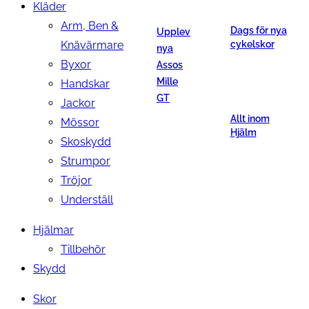
Kläder
Arm, Ben &
Dags för nya
Upplev
Knävärmare
cykelskor
nya
Byxor
Assos
Mille
Handskar
GT
Jackor
Allt inom
Mössor
Hjälm
Skoskydd
Strumpor
Tröjor
Underställ
Hjälmar
Tillbehör
Skydd
Skor