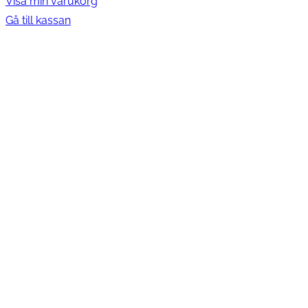
Visa min varukorg
varukorg
Gå till kassan