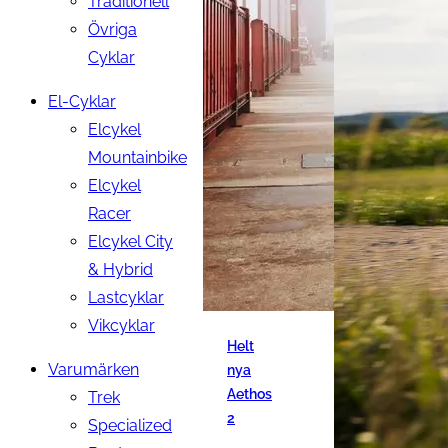
Traditionell
Övriga
Cyklar
El-Cyklar
Elcykel
Mountainbike
Elcykel
Racer
Elcykel City
& Hybrid
Lastcyklar
Vikcyklar
Helt
Varumärken
nya
Aethos
Trek
2
Specialized