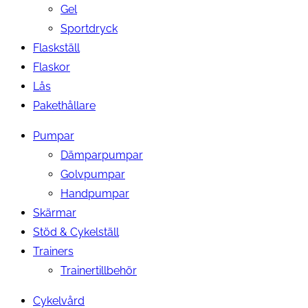
Gel
Sportdryck
Flaskställ
Flaskor
Lås
Pakethållare
Pumpar
Dämparpumpar
Golvpumpar
Handpumpar
Skärmar
Stöd & Cykelställ
Trainers
Trainertillbehör
Cykelvård