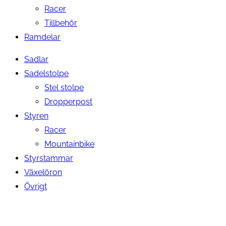
Racer
Tillbehör
Ramdelar
Sadlar
Sadelstolpe
Stel stolpe
Dropperpost
Styren
Racer
Mountainbike
Styrstammar
Växelöron
Övrigt