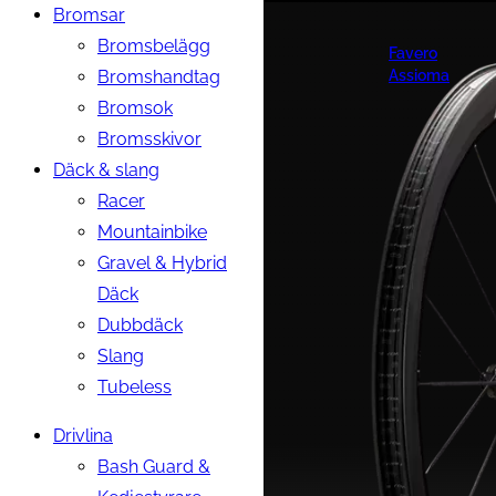
Bromsar
Bromsbelägg
Favero
Bromshandtag
Assioma
Bromsok
Bromsskivor
Däck & slang
Racer
Mountainbike
Gravel & Hybrid
Däck
Dubbdäck
Slang
Tubeless
Drivlina
Bash Guard &