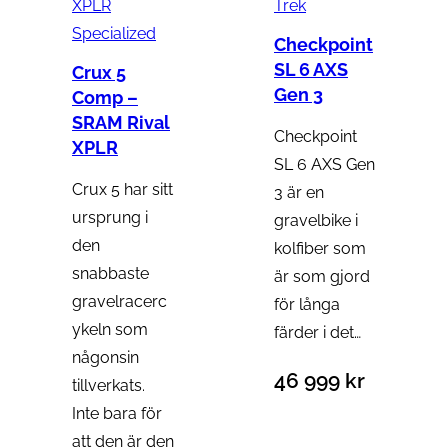
Trek
Specialized
Checkpoint
SL 6 AXS
Crux 5
Gen 3
Comp –
SRAM Rival
Checkpoint
XPLR
SL 6 AXS Gen
Crux 5 har sitt
3 är en
ursprung i
gravelbike i
den
kolfiber som
snabbaste
är som gjord
gravelracerc
för långa
ykeln som
färder i det…
någonsin
46 999
kr
tillverkats.
Inte bara för
att den är den