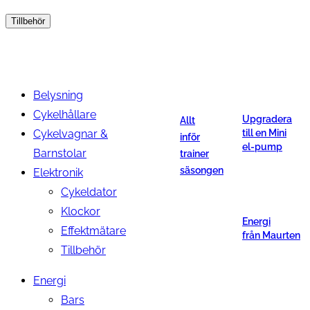
Tillbehör
Belysning
Cykelhållare
Upgradera
Allt
Cykelvagnar &
till en Mini
inför
el-pump
Barnstolar
trainer
säsongen
Elektronik
Cykeldator
Klockor
Energi
Effektmätare
från Maurten
Tillbehör
Energi
Bars