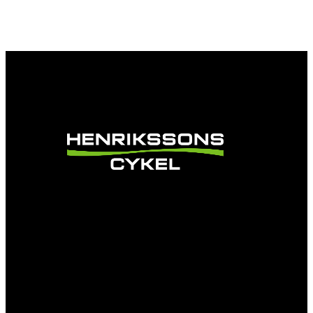
Vi är en passionerad cykelbutik som drivs av
att ge en cykelupplevelse utöver det vanliga.
Vi består av ett härligt gäng cykelnördar som
älskar cykling precis som du.
Facebook
Instagram
YouTube