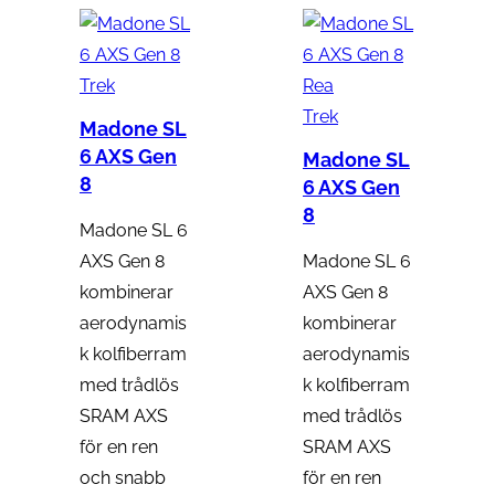
P
Trek
Rea
r
Trek
Madone SL
o
6 AXS Gen
Madone SL
d
8
6 AXS Gen
u
8
Madone SL 6
k
AXS Gen 8
Madone SL 6
t
kombinerar
AXS Gen 8
e
aerodynamis
kombinerar
r
k kolfiberram
aerodynamis
p
med trådlös
k kolfiberram
å
SRAM AXS
med trådlös
r
för en ren
SRAM AXS
e
och snabb
för en ren
a