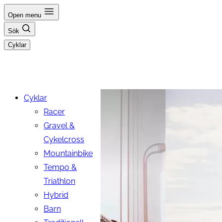
Hoppa
Open menu
till
Sök
innehåll
Cyklar
Cyklar
Racer
Gravel &
Cykelcross
Mountainbike
Tempo &
Triathlon
Hybrid
Barn