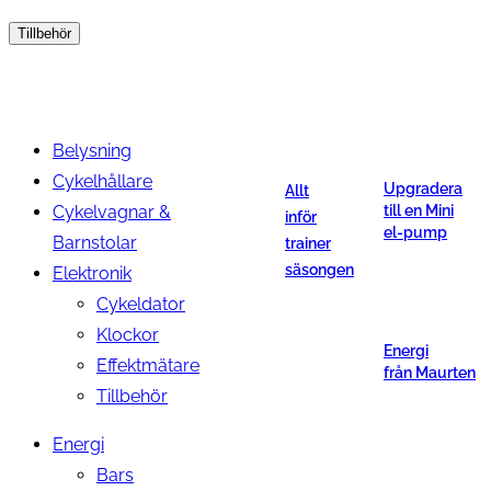
Tillbehör
Belysning
Cykelhållare
Upgradera
Allt
Cykelvagnar &
till en Mini
inför
el-pump
Barnstolar
trainer
säsongen
Elektronik
Cykeldator
Klockor
Energi
Effektmätare
från Maurten
Tillbehör
Energi
Bars