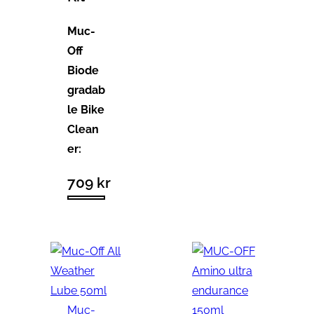
Muc-
Off
Biode
gradab
le Bike
Clean
er:
709
kr
Muc-