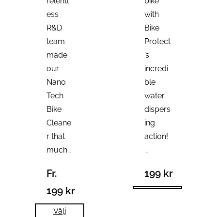
relentl
bike
ess
with
R&D
Bike
team
Protect
made
’s
our
incredi
Nano
ble
Tech
water
Bike
dispers
Cleane
ing
r that
action!
much…
…
Fr.
199
kr
199
kr
Välj