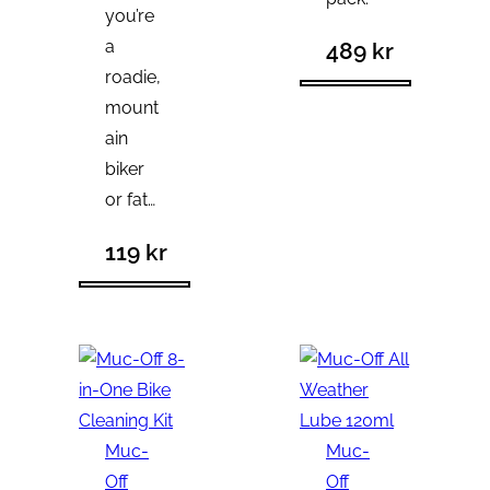
you’re
a
489
kr
roadie,
mount
ain
biker
or fat…
119
kr
Muc-
Muc-
Off
Off