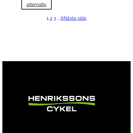
alternativ
1
2
3
…
6
Nästa sida
Vi är en passionerad cykelbutik som drivs av
att ge en cykelupplevelse utöver det vanliga.