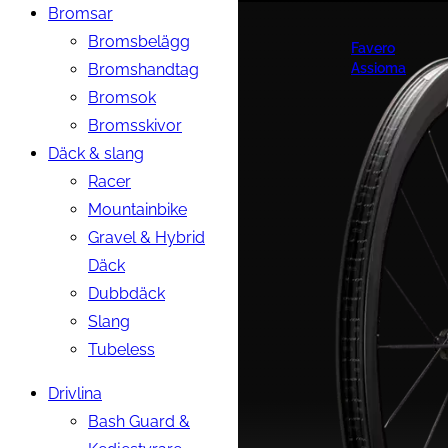
Bromsar
Bromsbelägg
Favero
Bromshandtag
Assioma
Bromsok
Bromsskivor
Däck & slang
Racer
Mountainbike
Gravel & Hybrid
Däck
Dubbdäck
Slang
Tubeless
Drivlina
Bash Guard &