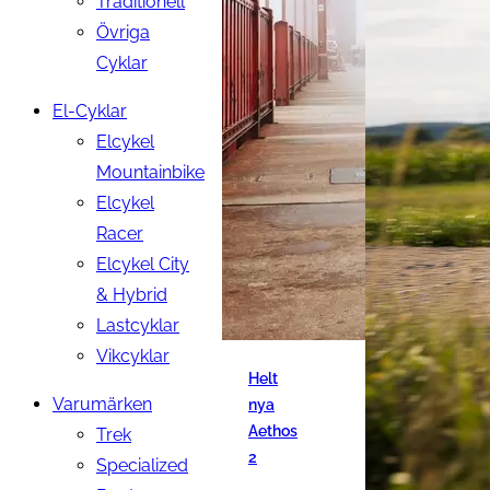
Traditionell
Övriga
Cyklar
El-Cyklar
Elcykel
Mountainbike
Elcykel
Racer
Elcykel City
& Hybrid
Lastcyklar
Vikcyklar
Helt
Varumärken
nya
Aethos
Trek
2
Specialized