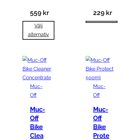
559
kr
229
kr
Välj
alternativ
Muc-
Muc-
Off
Off
Muc-
Muc-
Off
Off
Bike
Bike
Clea
Prote