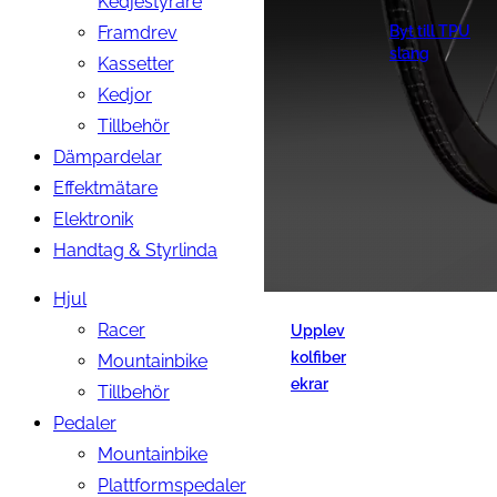
Kedjestyrare
Framdrev
Byt till TPU
slang
Kassetter
Kedjor
Tillbehör
Dämpardelar
Effektmätare
Elektronik
Handtag & Styrlinda
Hjul
Racer
Upplev
kolfiber
Mountainbike
ekrar
Tillbehör
Pedaler
Mountainbike
Plattformspedaler