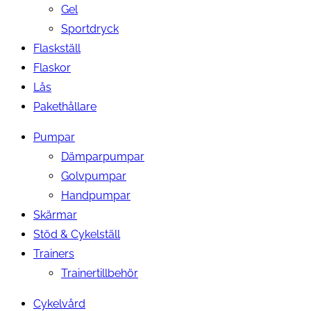
Gel
Sportdryck
Flaskställ
Flaskor
Lås
Pakethållare
Pumpar
Dämparpumpar
Golvpumpar
Handpumpar
Skärmar
Stöd & Cykelställ
Trainers
Trainertillbehör
Cykelvård