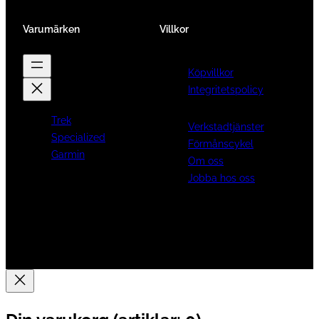
Varumärken
Villkor
Köpvillkor
Integritetspolicy
Trek
Verkstadtjänster
Specialized
Förmånscykel
Garmin
Om oss
Jobba hos oss