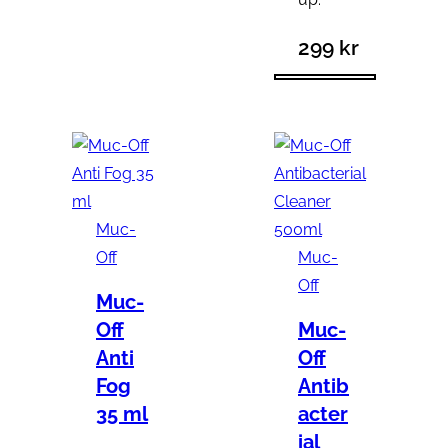
299
kr
Muc-
Off
Muc-
Off
Muc-
Off
Muc-
Anti
Off
Fog
Antib
35 ml
acter
ial