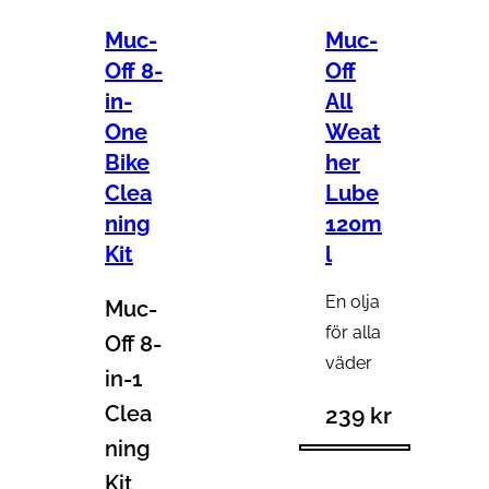
Muc-
Muc-
Off 8-
Off
in-
All
One
Weat
Bike
her
Clea
Lube
ning
120m
Kit
l
En olja
Muc-
för alla
Off 8-
väder
in-1
Clea
239
kr
ning
Kit