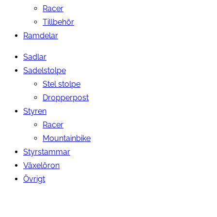
Racer
Tillbehör
Ramdelar
Sadlar
Sadelstolpe
Stel stolpe
Dropperpost
Styren
Racer
Mountainbike
Styrstammar
Växelöron
Övrigt