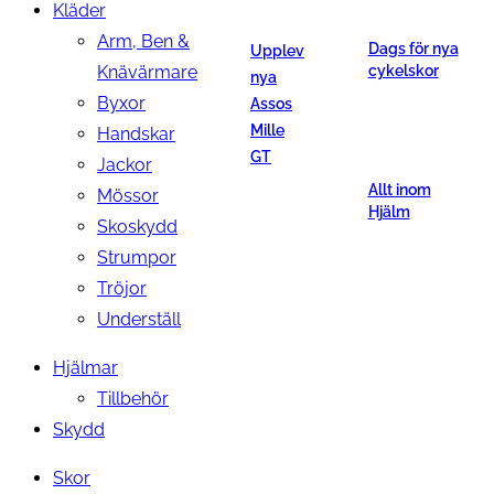
Kläder
Arm, Ben &
Dags för nya
Upplev
Knävärmare
cykelskor
nya
Byxor
Assos
Mille
Handskar
GT
Jackor
Allt inom
Mössor
Hjälm
Skoskydd
Strumpor
Tröjor
Underställ
Hjälmar
Tillbehör
Skydd
Skor