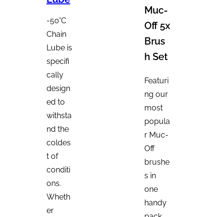
Muc-
-50°C
Off 5x
Chain
Brus
Lube is
h Set
specifi
cally
Featuri
design
ng our
ed to
most
withsta
popula
nd the
r Muc-
coldes
Off
t of
brushe
conditi
s in
ons.
one
Wheth
handy
er
pack.