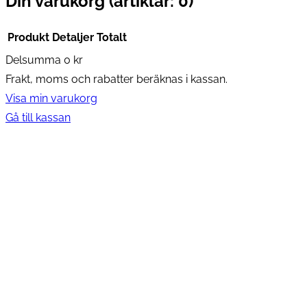
Din varukorg
(artiklar: 0)
Produkt
Detaljer
Totalt
Delsumma
0 kr
Produkter
Frakt, moms och rabatter beräknas i kassan.
i
Visa min varukorg
varukorg
Gå till kassan