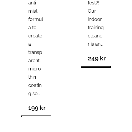
anti-
fest?!
mist
Our
formul
indoor
a to
training
create
cleane
a
r is an…
transp
249
kr
arent,
micro-
thin
coatin
g so…
199
kr