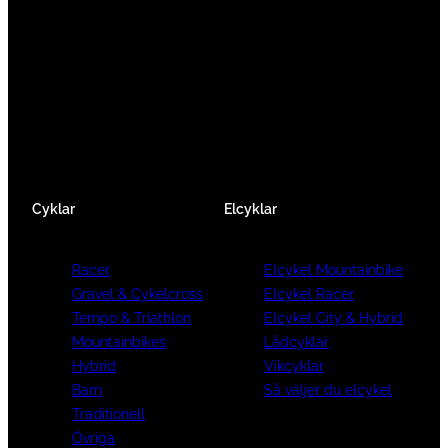
Vi består av ett härligt gäng cykelnördar som
älskar cykling precis som du.
Facebook
Instagram
YouTube
Cyklar
Elcyklar
Racer
Elcykel Mountainbike
Gravel & Cykelcross
Elcykel Racer
Tempo & Triathlon
Elcykel City & Hybrid
Mountainbikes
Lådcyklar
Hybrid
Vikcyklar
Barn
Så väljer du elcykel
Traditionell
Övriga