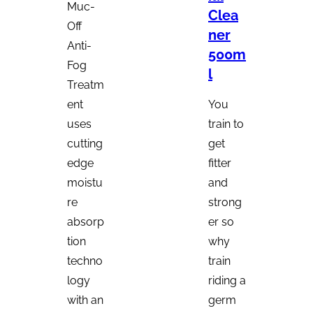
Muc-
Clea
Off
ner
Anti-
500m
Fog
l
Treatm
ent
You
uses
train to
cutting
get
edge
fitter
moistu
and
re
strong
absorp
er so
tion
why
techno
train
logy
riding a
with an
germ