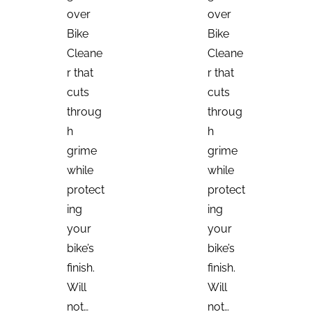
over
over
Bike
Bike
Cleane
Cleane
r that
r that
cuts
cuts
throug
throug
h
h
grime
grime
while
while
protect
protect
ing
ing
your
your
bike’s
bike’s
finish.
finish.
Will
Will
not…
not…