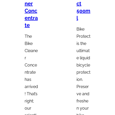
ner
ct
Conc
500m
entra
l
te
Bike
The
Protect
Bike
is the
Cleane
ultimat
r
e liquid
Conce
bicycle
ntrate
protect
has
ion.
arrived
Preser
! That’s
ve and
right;
freshe
our
n your